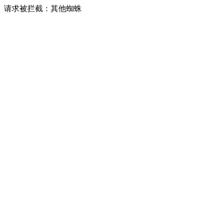
请求被拦截：其他蜘蛛