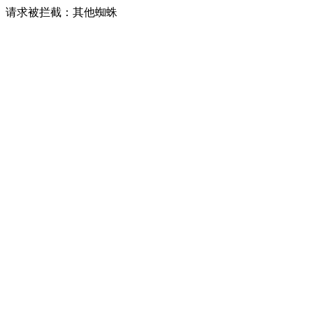
请求被拦截：其他蜘蛛