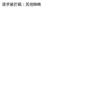
请求被拦截：其他蜘蛛