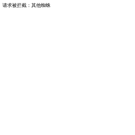
请求被拦截：其他蜘蛛