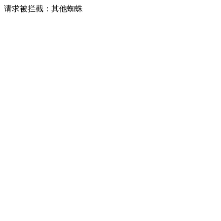
请求被拦截：其他蜘蛛