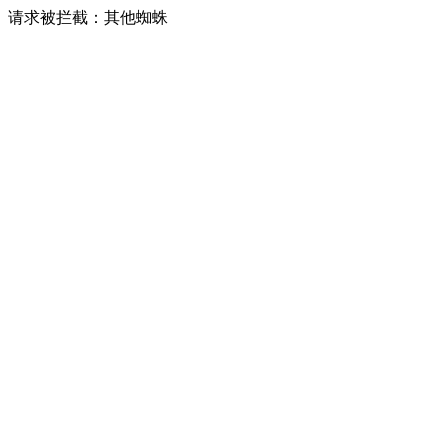
请求被拦截：其他蜘蛛