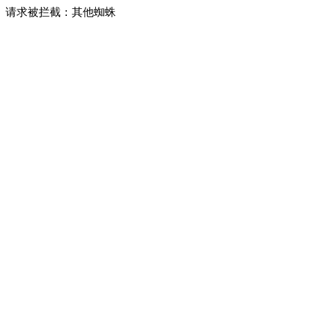
请求被拦截：其他蜘蛛