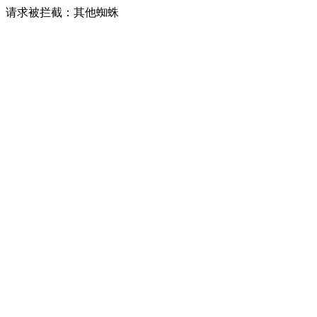
请求被拦截：其他蜘蛛