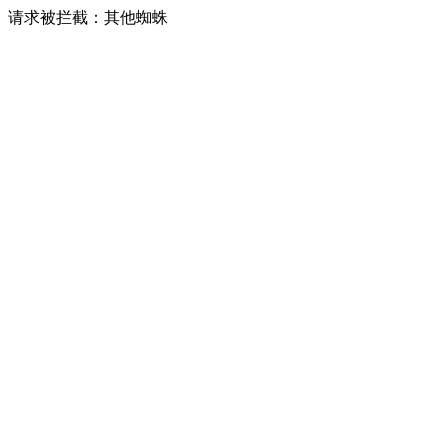
请求被拦截：其他蜘蛛