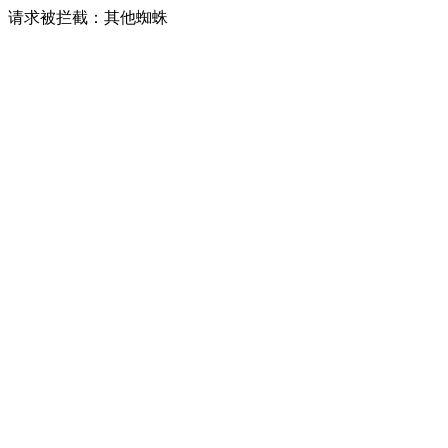
请求被拦截：其他蜘蛛