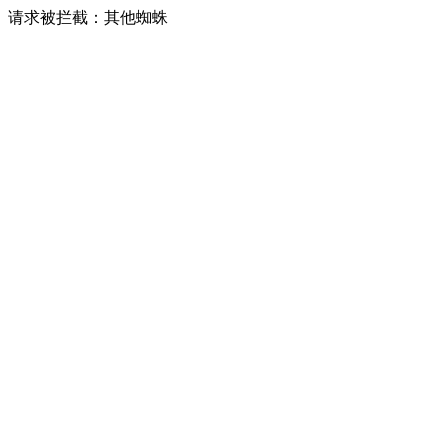
请求被拦截：其他蜘蛛