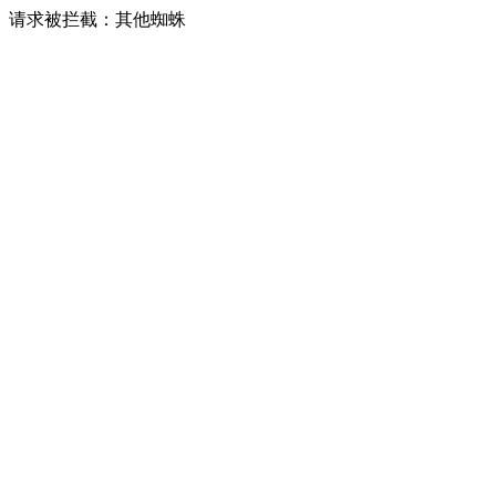
请求被拦截：其他蜘蛛