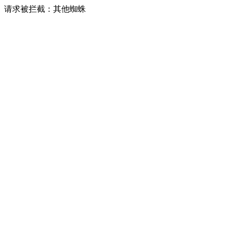
请求被拦截：其他蜘蛛