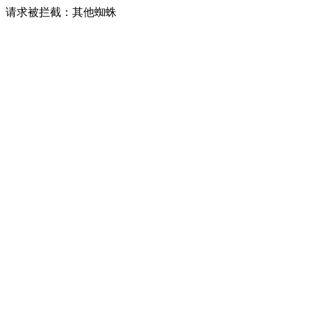
请求被拦截：其他蜘蛛