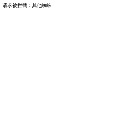
请求被拦截：其他蜘蛛