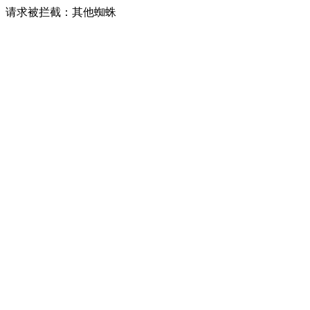
请求被拦截：其他蜘蛛