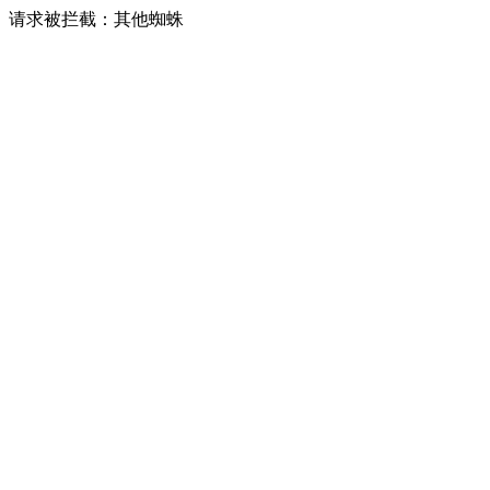
请求被拦截：其他蜘蛛