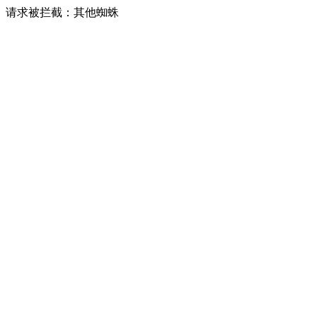
请求被拦截：其他蜘蛛