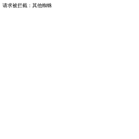
请求被拦截：其他蜘蛛