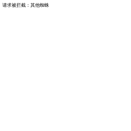
请求被拦截：其他蜘蛛