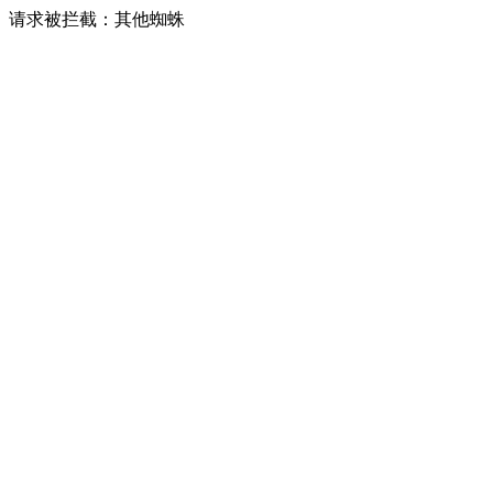
请求被拦截：其他蜘蛛