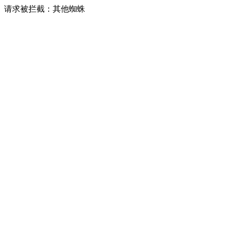
请求被拦截：其他蜘蛛