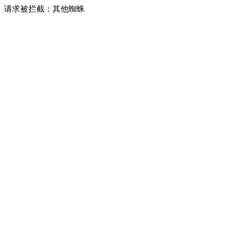
请求被拦截：其他蜘蛛