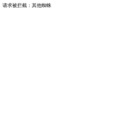
请求被拦截：其他蜘蛛