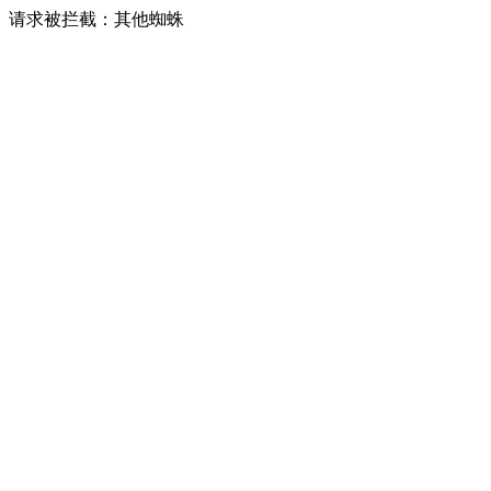
请求被拦截：其他蜘蛛