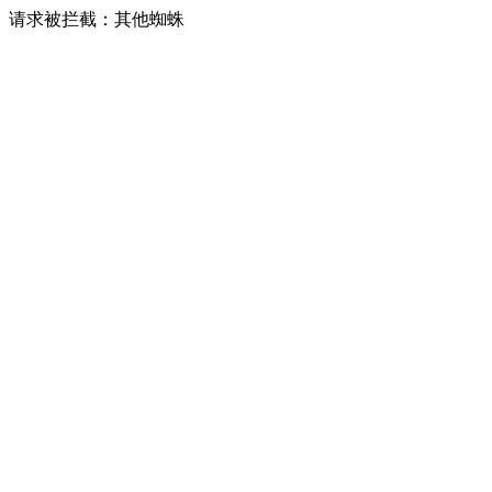
请求被拦截：其他蜘蛛