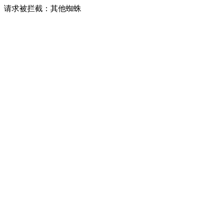
请求被拦截：其他蜘蛛