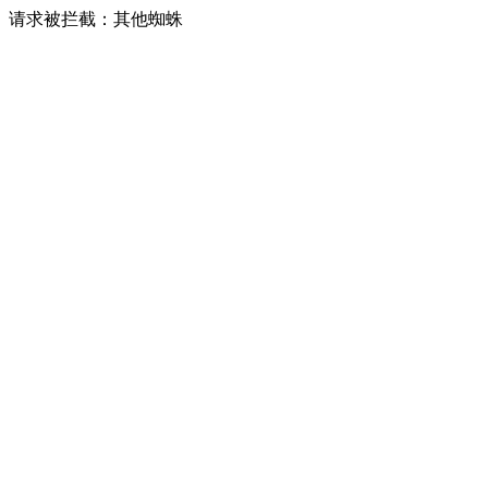
请求被拦截：其他蜘蛛