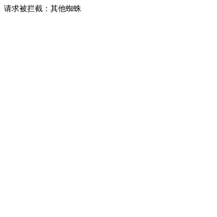
请求被拦截：其他蜘蛛