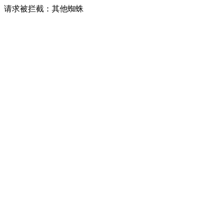
请求被拦截：其他蜘蛛