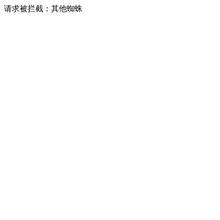
请求被拦截：其他蜘蛛