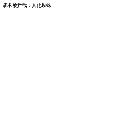
请求被拦截：其他蜘蛛