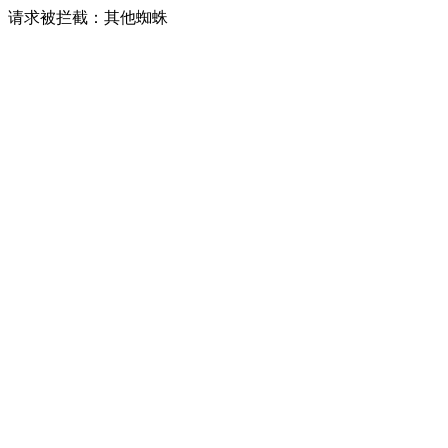
请求被拦截：其他蜘蛛