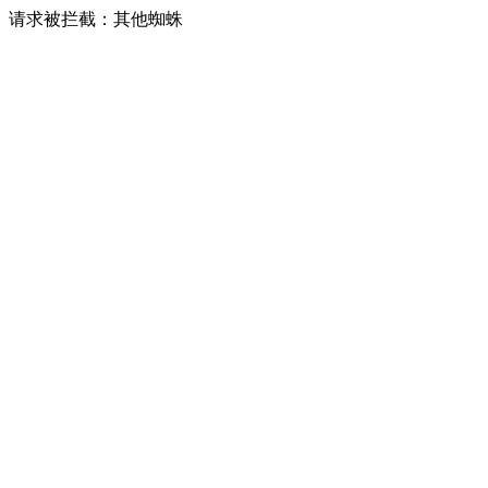
请求被拦截：其他蜘蛛