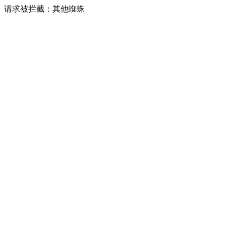
请求被拦截：其他蜘蛛