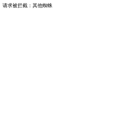
请求被拦截：其他蜘蛛