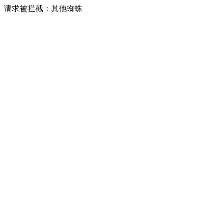
请求被拦截：其他蜘蛛