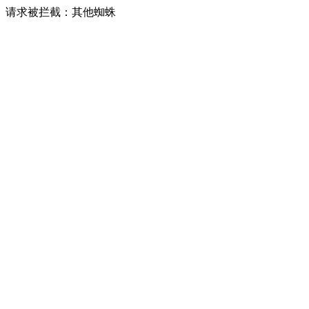
请求被拦截：其他蜘蛛