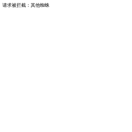
请求被拦截：其他蜘蛛