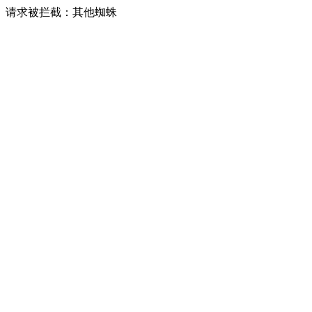
请求被拦截：其他蜘蛛