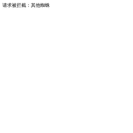
请求被拦截：其他蜘蛛