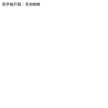
请求被拦截：其他蜘蛛