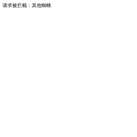
请求被拦截：其他蜘蛛