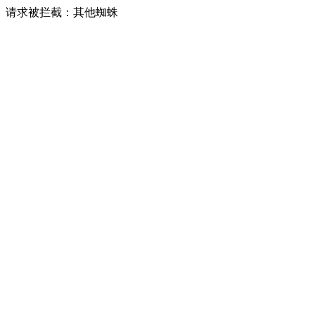
请求被拦截：其他蜘蛛