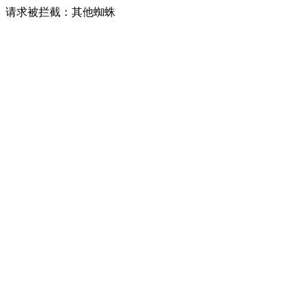
请求被拦截：其他蜘蛛