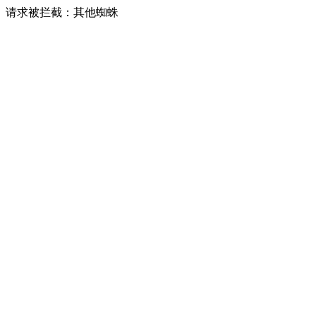
请求被拦截：其他蜘蛛