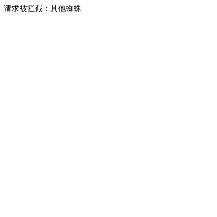
请求被拦截：其他蜘蛛