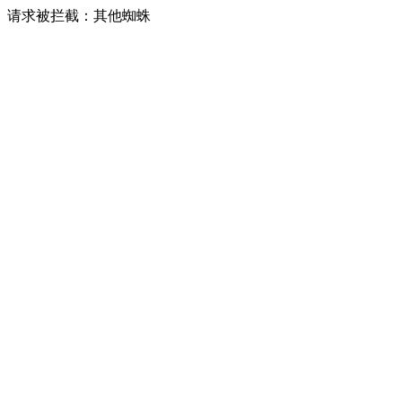
请求被拦截：其他蜘蛛