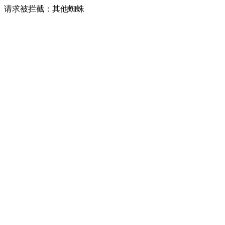
请求被拦截：其他蜘蛛