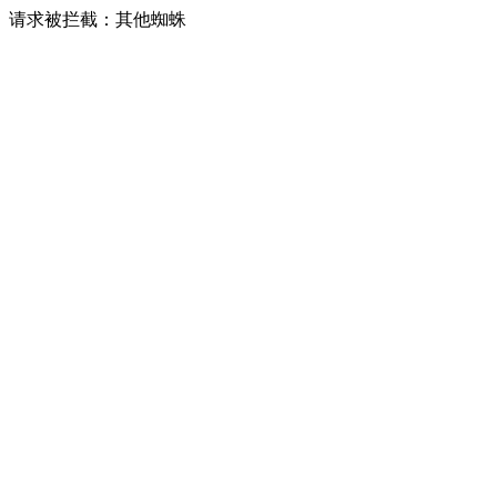
请求被拦截：其他蜘蛛